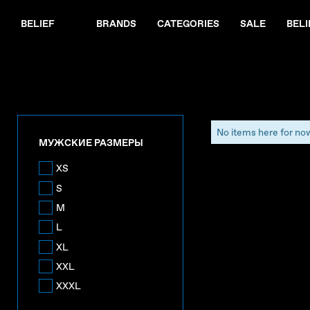
BELIEF
BRANDS
CATEGORIES
SALE
BELI
No items here for no
МУЖСКИЕ РАЗМЕРЫ
XS
S
M
L
XL
XXL
XXXL